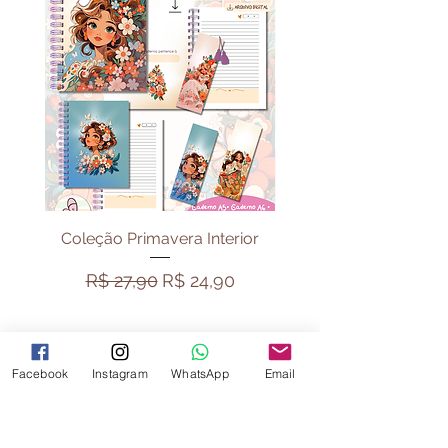
Coleção Primavera Interior
Pack Vibe Capiva
Preço normal
Preço promocional
Preço normal
R$ 27,90
R$ 24,90
R$ 44,90
Facebook
Instagram
WhatsApp
Email
B. Shania Design e Papelaria
Atendimento