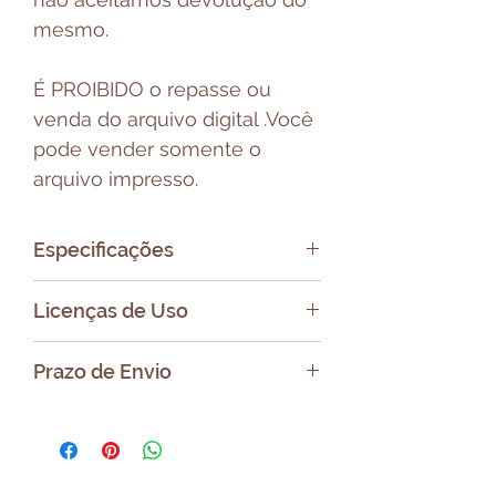
mesmo.
É PROIBIDO o repasse ou
venda do arquivo digital .Você
pode vender somente o
arquivo impresso.
Especificações
Formato do Arquivo: PNG
Licenças de Uso
Uso pessoal e Comercial (dar
Prazo de Envio
os créditos)
Proibida a venda, doação ou
Após a compra será enviado
repasse do arquivo digital.
um e-mail com link para
Você poderá vender, doar ou
baixar o seu arquivo.