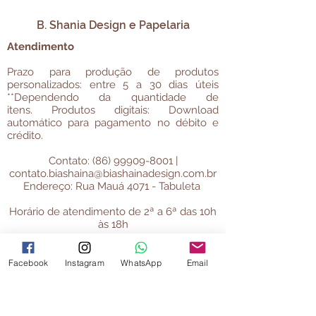
B. Shania Design e Papelaria
Atendimento
Prazo para produção de produtos
personalizados: entre 5 a 30 dias úteis
**Dependendo da quantidade de
itens.
Produtos digitais: Download
automático para pagamento no débito e
crédito.
Contato:
(86) 99909-8001
|
contato.biashaina@biashainadesign.com.br
​Endereço: Rua Mauá 4071 - Tabuleta
Horário de atendimento de 2ª a 6ª das 10h
às 18h
Teresina - Pi
Facebook
Instagram
WhatsApp
Email
Informações úteis
Política de Privacidade
Termos e Condições