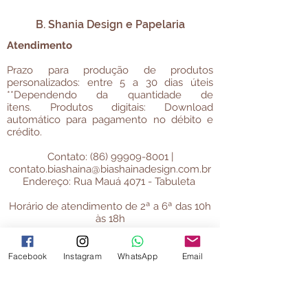
B. Shania Design e Papelaria
Atendimento
Prazo para produção de produtos
personalizados: entre 5 a 30 dias úteis
**Dependendo da quantidade de
itens.
Produtos digitais: Download
automático para pagamento no débito e
crédito.
Contato:
(86) 99909-8001
|
contato.biashaina@biashainadesign.com.br
​Endereço: Rua Mauá 4071 - Tabuleta
Horário de atendimento de 2ª a 6ª das 10h
às 18h
Teresina - Pi
Facebook
Instagram
WhatsApp
Email
Informações úteis
Política de Privacidade
Termos e Condições