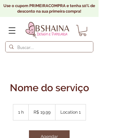
Use o cupom PRIMEIRACOMPRA e tenha 10% de
desconto na sua primeira compra!
Nome do serviço
19,99
Reais
1 h
1
R$ 19,99
Location 1
brasileiros
Agendar