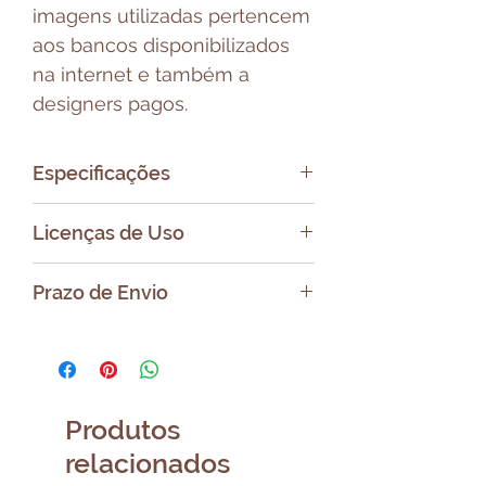
imagens utilizadas pertencem
aos bancos disponibilizados
na internet e também a
designers pagos.
Especificações
Formato do Arquivo: PDF/PNG
Licenças de Uso
Tamanho surgerido: A4/A5
Uso pessoal e Comercial (dar
Prazo de Envio
os créditos)
Proibida a venda, doação ou
Após a compra será enviado
repasse do arquivo digital.
um e-mail com link para
Você poderá vender, doar ou
baixar o seu arquivo.
repassar o bloco
Produtos
pronto livremente.
relacionados