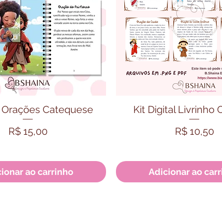
sualização rápida
Visualização ráp
o Orações Catequese
Kit Digital Livrinho
Preço
Preço
R$ 15,00
R$ 10,50
ionar ao carrinho
Adicionar ao car