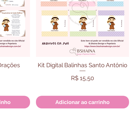
ida
Visualização rápida
 Orações
Kit Digital Balinhas Santo Antônio
Preço
R$ 15,50
rinho
Adicionar ao carrinho