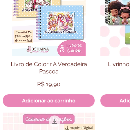
Visualização rápida
Vi
Livro de Colorir A Verdadeira
Livrinh
Pascoa
Preço
R$ 19,90
Adicionar ao carrinho
Adic