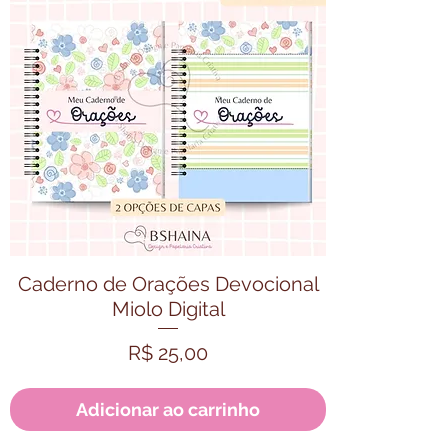
Visualização rápida
Caderno de Orações Devocional
Miolo Digital
Preço
R$ 25,00
Adicionar ao carrinho