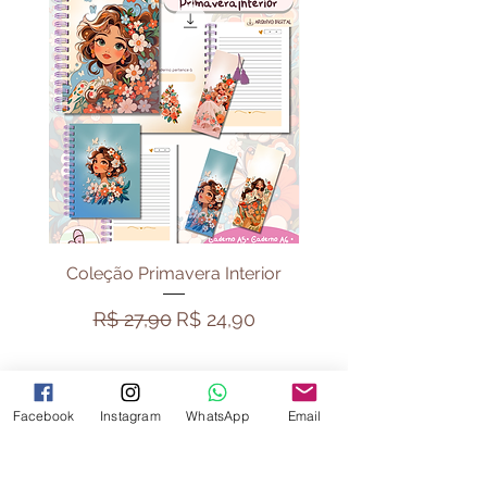
Coleção Primavera Interior
Pack Vibe Capiva
Preço normal
Preço promocional
Preço normal
R$ 27,90
R$ 24,90
R$ 44,90
Facebook
Instagram
WhatsApp
Email
B. Shania Design e Papelaria
Atendimento