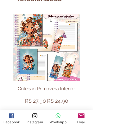
algum produto físico.
Coleção Primavera Interior
Pack Vibe Capiva
Preço normal
Preço promocional
Preço normal
R$ 27,90
R$ 24,90
R$ 44,90
Facebook
Instagram
WhatsApp
Email