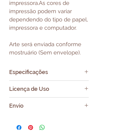
impressora.As cores de
impressão podem variar
dependendo do tipo de papel,
impressora e computador.
Arte será enviada conforme
mostruário (Sem envelope).
Especificações
Formato: PNG e PDF
Licença de Uso
Proibida a venda, doação ou
Envio
repasse do arquivo digital.
Após a compra será enviado
um e-mail com link para
baixar as instruções de como