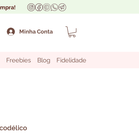
ompra!
Minha Conta
Freebies
Blog
Fidelidade
sicodélico