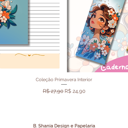
Visualização rápida
Coleção Primavera Interior
Preço normal
Preço promocional
R$ 27,90
R$ 24,90
B. Shania Design e Papelaria