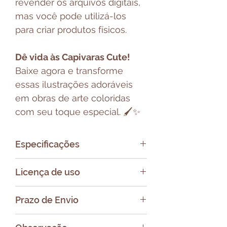
revender os arquivos digitais,
mas você pode utilizá-los
para criar produtos físicos.
Dê vida às Capivaras Cute!
Baixe agora e transforme
essas ilustrações adoráveis
em obras de arte coloridas
com seu toque especial. 🖌️✨
Especificações
Arquivo em formato ZIP
Licença de uso
contendo:
- Capas em PNG
Todos os produtos da B.
Prazo de Envio
- Miolo em PDF
Shaina Design são arquivos
digitais, e ao adquiri-los, você
Todos os produtos da B.