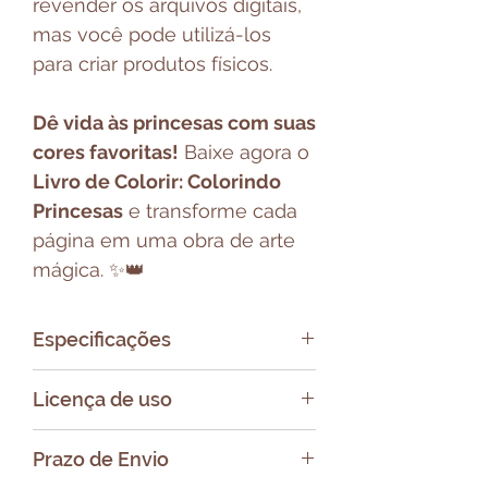
revender os arquivos digitais,
mas você pode utilizá-los
para criar produtos físicos.
Dê vida às princesas com suas
cores favoritas!
Baixe agora o
Livro de Colorir: Colorindo
Princesas
e transforme cada
página em uma obra de arte
mágica. ✨👑
Especificações
Arquivo em formato ZIP
Licença de uso
contendo:
- Capas em PNG
Todos os produtos da B.
Prazo de Envio
- Miolo em PDF
Shaina Design são arquivos