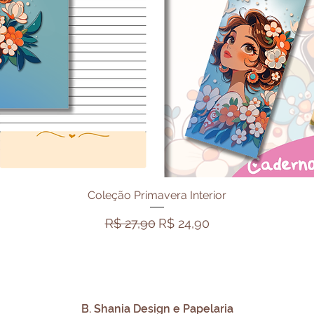
Visualização rápida
Coleção Primavera Interior
Preço normal
Preço promocional
R$ 27,90
R$ 24,90
B. Shania Design e Papelaria