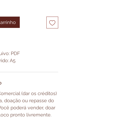
carrinho
uivo: PDF
ido: A5
o
omercial (dar os créditos)
a, doação ou repasse do
. Você poderá vender, doar
loco pronto livremente.