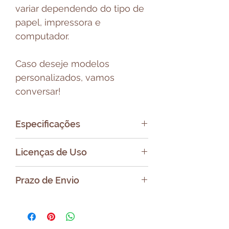
variar dependendo do tipo de
papel, impressora e
computador.
Caso deseje modelos
personalizados, vamos
conversar!
Especificações
Formato: PNG
Licenças de Uso
Quantidade: 6 arquivos
Tamanho 30,5X30,5 cm
Uso pessoal e Comercial (dar
Prazo de Envio
os créditos)
Proibida a venda, doação ou
Após a compra será enviado
repasse do arquivo digital.
um e-mail com link para
Você poderá vender, doar ou
baixar o seu arquivo.