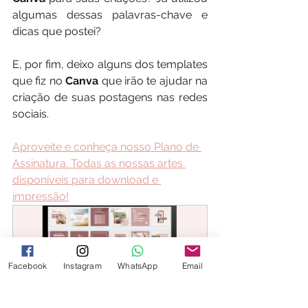
algumas dessas palavras-chave e  
dicas que postei?
E, por fim, deixo alguns dos templates 
que fiz no 
Canva
 que irão te ajudar na 
criação de suas postagens nas redes 
sociais.
Aproveite e conheça nosso Plano de 
Assinatura. Todas as nossas artes 
disponíveis para download e 
impressão!
Facebook
Instagram
WhatsApp
Email
Pack Canva de Templates 