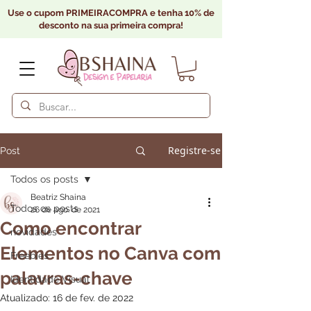
Use o cupom PRIMEIRACOMPRA e tenha 10% de
desconto na sua primeira compra!
Registre-se
Post
Todos os posts
Beatriz Shaina
Todos os posts
26 de ago. de 2021
Como encontrar
novidades
Elementos no Canva com
Freebies
palavras-chave
Identidade Visual
Atualizado:
16 de fev. de 2022