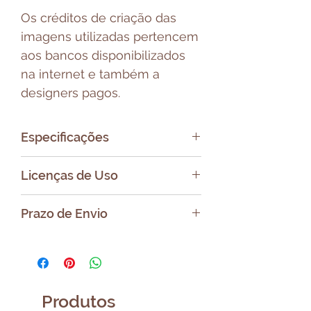
Os créditos de criação das
imagens utilizadas pertencem
aos bancos disponibilizados
na internet e também a
designers pagos.
Especificações
Formato do Arquivo: PDF/PNG
Licenças de Uso
Tamanho surgerido: A4/A5
Uso pessoal e Comercial (dar
Prazo de Envio
os créditos)
Proibida a venda, doação ou
Após a compra será enviado
repasse do arquivo digital.
um e-mail com link para
Você poderá vender, doar ou
baixar o seu arquivo.
repassar o bloco
Produtos