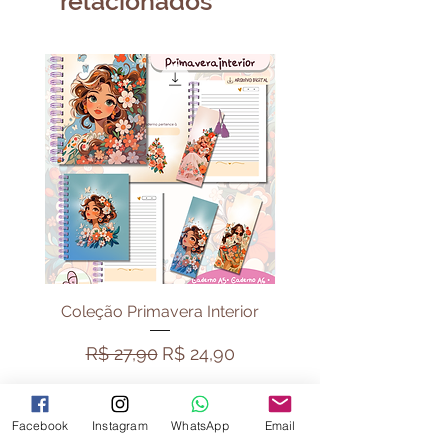
relacionados
algum produto físico.
Coleção Primavera Interior
Pack Vibe Capiva
Preço normal
Preço promocional
Preço normal
R$ 27,90
R$ 24,90
R$ 44,90
Facebook
Instagram
WhatsApp
Email