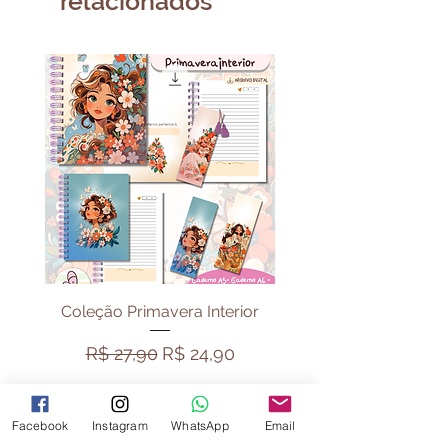
relacionados
algum produto físico.
Coleção Primavera Interior
Pack Vibe Capiva
Preço normal
Preço promocional
Preço normal
R$ 27,90
R$ 24,90
R$ 44,90
Facebook
Instagram
WhatsApp
Email