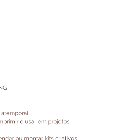
G
NG
e atemporal
mprimir e usar em projetos
ender ou montar kits criativos