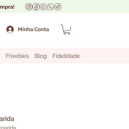
ompra!
Minha Conta
Freebies
Blog
Fidelidade
arida
garida