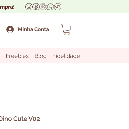
ompra!
Minha Conta
Freebies
Blog
Fidelidade
 Dino Cute V02