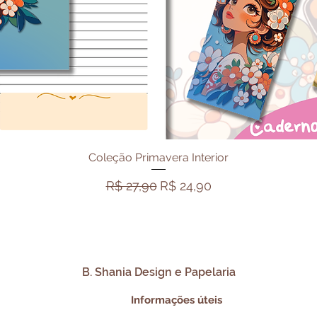
Visualização rápida
Coleção Primavera Interior
Preço normal
Preço promocional
R$ 27,90
R$ 24,90
B. Shania Design e Papelaria
Informações úteis