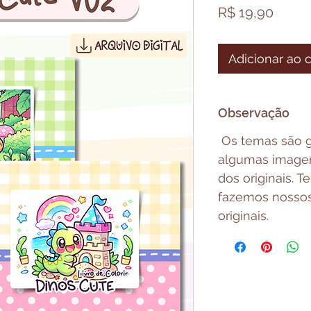
Preço
R$ 19,90
Adicionar ao 
Observação
Os temas são g
algumas imagen
dos originais.
fazemos nosso
originais.