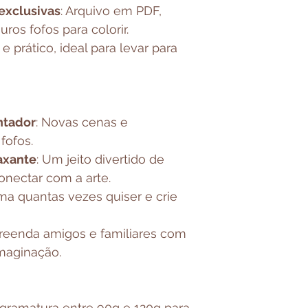
exclusivas
: Arquivo em PDF,
ros fofos para colorir.
e prático, ideal para levar para
ntador
: Novas cenas e
fofos.
laxante
: Um jeito divertido de
conectar com a arte.
ima quantas vezes quiser e crie
preenda amigos e familiares com
imaginação.
gramatura entre 90g e 120g para