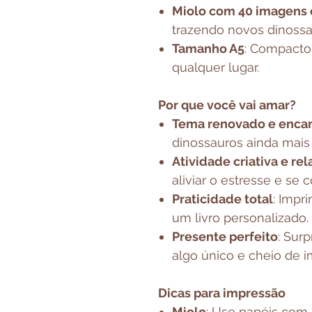
Miolo com 40 imagens 
trazendo novos dinossau
Tamanho A5
: Compacto 
qualquer lugar.
Por que você vai amar?
Tema renovado e enca
dinossauros ainda mais 
Atividade criativa e re
aliviar o estresse e se 
Praticidade total
: Impr
um livro personalizado.
Presente perfeito
: Sur
algo único e cheio de 
Dicas para impressão
Miolo
: Use papéis com 